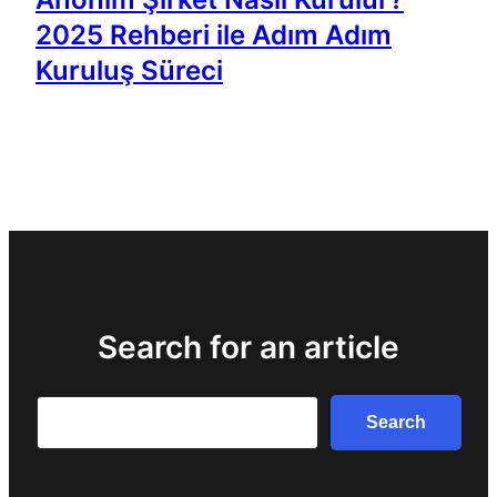
2025 Rehberi ile Adım Adım
Kuruluş Süreci
Search for an article
Search
Search