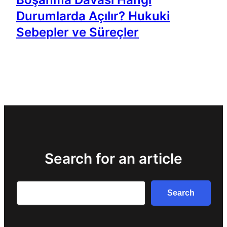
Durumlarda Açılır? Hukuki
Sebepler ve Süreçler
Search for an article
Search
Search