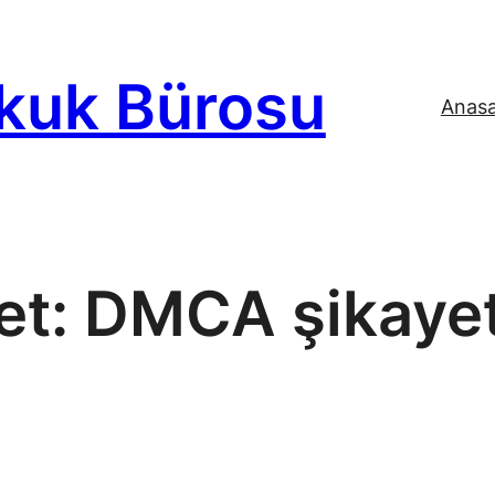
kuk Bürosu
Anas
et:
DMCA şikaye