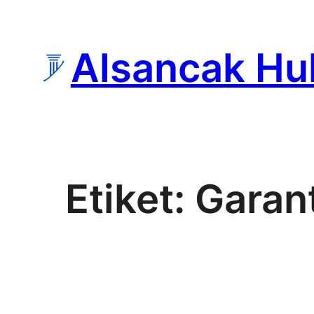
İçeriğe
geç
Alsancak Hu
Etiket:
Garant