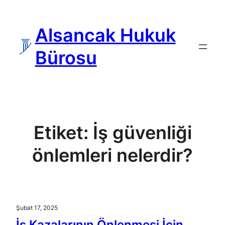
İçeriğe
geç
Alsancak Hukuk
Bürosu
Etiket:
İş güvenliği
önlemleri nelerdir?
Şubat 17, 2025
İş Kazalarının Önlenmesi İçin