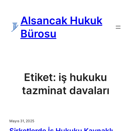
İçeriğe
geç
Alsancak Hukuk
Bürosu
Etiket:
iş hukuku
tazminat davaları
Mayıs 31, 2025
Şirketlerde İş Hukuku Kaynaklı