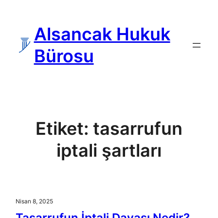
İçeriğe
geç
Alsancak Hukuk
Bürosu
Etiket:
tasarrufun
iptali şartları
Nisan 8, 2025
Tasarrufun İptali Davası Nedir?