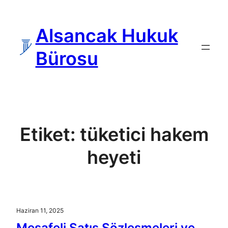
İçeriğe
geç
Alsancak Hukuk
Bürosu
Etiket:
tüketici hakem
heyeti
Haziran 11, 2025
Mesafeli Satış Sözleşmeleri ve