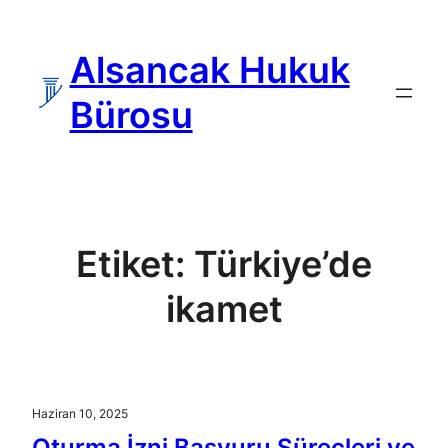
İçeriğe
geç
Alsancak Hukuk
Bürosu
Etiket:
Türkiye’de
ikamet
Haziran 10, 2025
Oturma İzni Başvuru Süreçleri ve