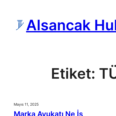
İçeriğe
geç
Alsancak Hu
Etiket:
T
Mayıs 11, 2025
Marka Avukatı Ne İş