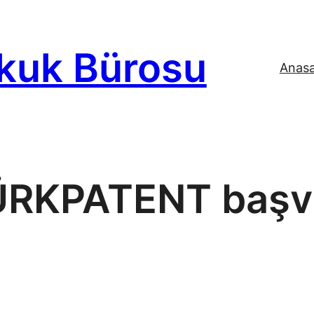
kuk Bürosu
Anas
ÜRKPATENT başv