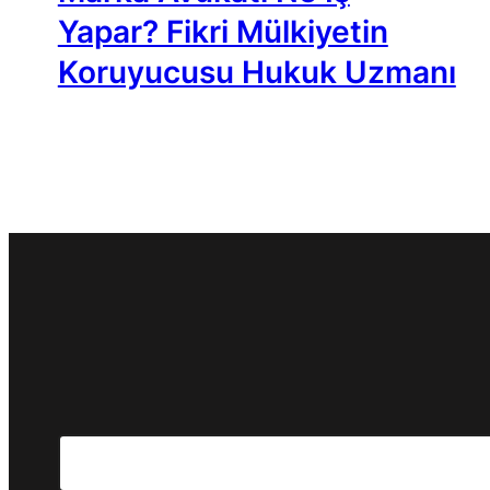
Yapar? Fikri Mülkiyetin
Koruyucusu Hukuk Uzmanı
Search