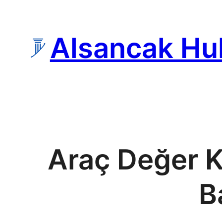
İçeriğe
geç
Alsancak Hu
Araç Değer K
B