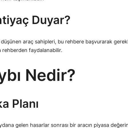
htiyaç Duyar?
üşünen araç sahipleri, bu rehbere başvurarak gerekli bil
a rehberden faydalanabilir.
ybı Nedir?
a Planı
eydana gelen hasarlar sonrası bir aracın piyasa değer