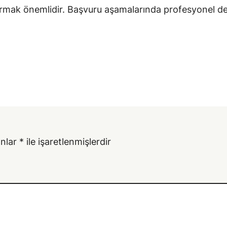
rmak önemlidir. Başvuru aşamalarında profesyonel dest
anlar
*
ile işaretlenmişlerdir