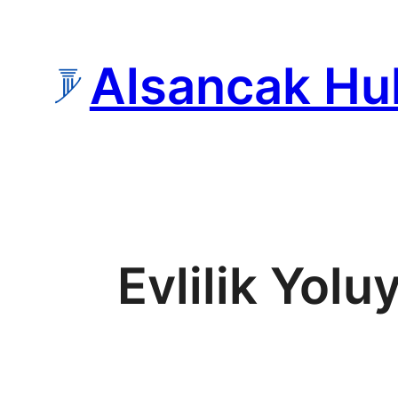
İçeriğe
geç
Alsancak Hu
Evlilik Yol