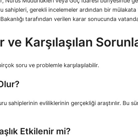
, Nüfus Müdürlükleri veya Göç İdaresi bünyesinde gerç
 sahipleri, gerekli incelemeler ardından bir mülakata ta
i Bakanlığı tarafından verilen karar sonucunda vatandaş
r ve Karşılaşılan Sorunl
irçok soru ve problemle karşılaşılabilir.
Olur?
ahiplerinin evliliklerinin gerçekliği araştırılır. Bu sü
ık Etkilenir mi?