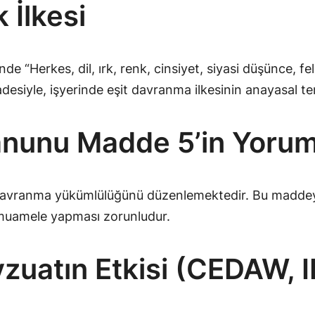
 İlkesi
e “Herkes, dil, ırk, renk, cinsiyet, siyasi düşünce, fe
desiyle, işyerinde eşit davranma ilkesinin anayasal te
 Kanunu Madde 5’in Yoru
 davranma yükümlülüğünü düzenlemektedir. Bu maddeye 
 muamele yapması zorunludur.
vzuatın Etkisi (CEDAW, I