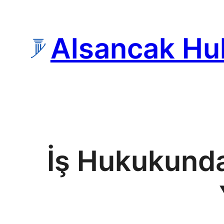
İçeriğe
geç
Alsancak Hu
İş Hukukunda 