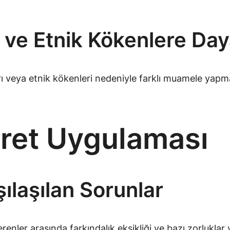
e ve Etnik Kökenlere Daya
ları veya etnik kökenleri nedeniyle farklı muamele yapma
Ücret Uygulaması
ılaşılan Sorunlar
verenler arasında farkındalık eksikliği ve bazı zorlukl