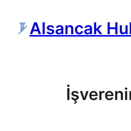
İçeriğe
geç
Alsancak Hu
İşvereni