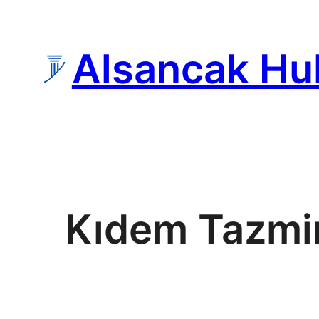
İçeriğe
geç
Alsancak Hu
Kıdem Tazmina