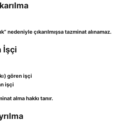
ıkarılma
ılık” nedeniyle çıkarılmışsa tazminat alınamaz.
 İşçi
ı) gören işçi
n işçi
inat alma hakkı tanır.
yrılma