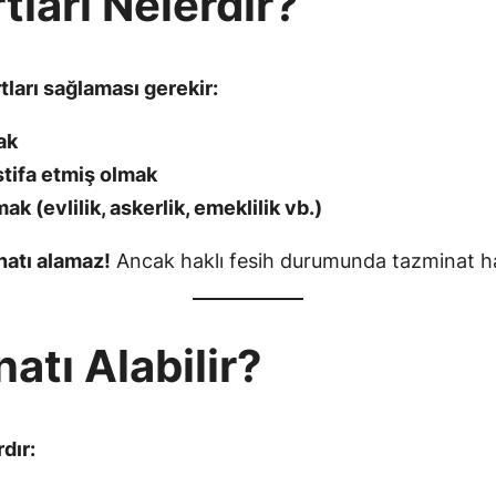
ları Nelerdir?
tları sağlaması gerekir:
ak
stifa etmiş olmak
k (evlilik, askerlik, emeklilik vb.)
natı alamaz!
Ancak haklı fesih durumunda tazminat h
tı Alabilir?
dır: