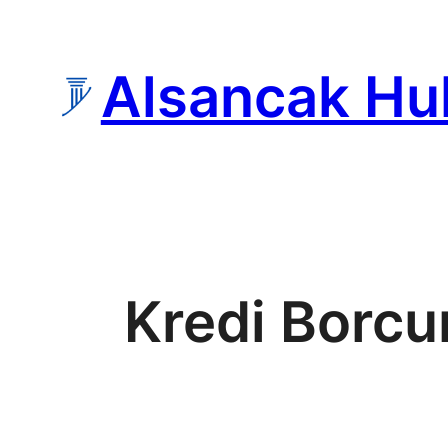
İçeriğe
geç
Alsancak Hu
Kredi Borc