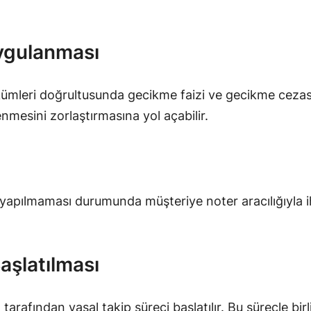
Uygulanması
mleri doğrultusunda gecikme faizi ve gecikme cezas
esini zorlaştırmasına yol açabilir.
 yapılmaması durumunda müşteriye noter aracılığıyla 
Başlatılması
fından yasal takip süreci başlatılır. Bu süreçle birl