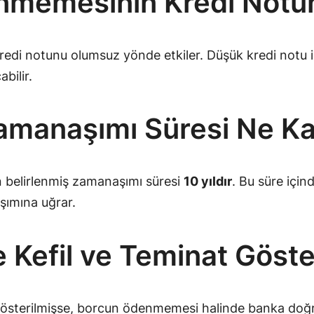
memesinin Kredi Notun
i notunu olumsuz yönde etkiler. Düşük kredi notu ise
bilir.
amanaşımı Süresi Ne Ka
in belirlenmiş zamanaşımı süresi
10 yıldır
. Bu süre için
şımına uğrar.
Kefil ve Teminat Göst
gösterilmişse, borcun ödenmemesi halinde banka doğru