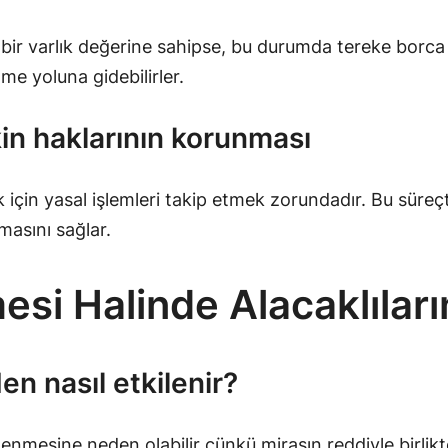
ir varlık değerine sahipse, bu durumda tereke borca b
e yoluna gidebilirler.
şkin haklarının korunması
 için yasal işlemleri takip etmek zorundadır. Bu süreçt
masını sağlar.
esi Halinde Alacaklıla
en nasıl etkilenir?
ilenmesine neden olabilir çünkü mirasın reddiyle birli