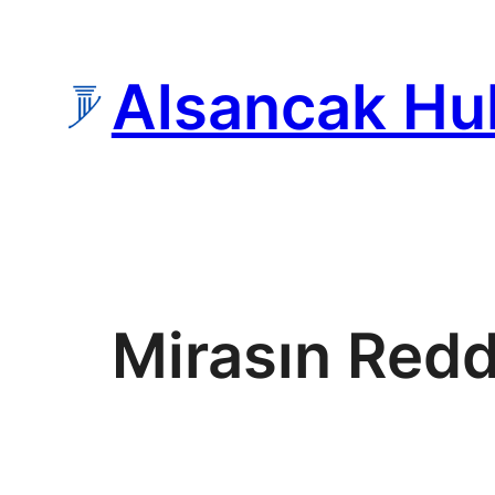
İçeriğe
geç
Alsancak Hu
Mirasın Redd