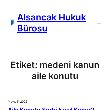
İçeriğe
geç
Alsancak Hukuk
Bürosu
Etiket:
medeni kanun
aile konutu
Mayıs 5, 2025
Aile Konutu Şerhi Nasıl Konur?