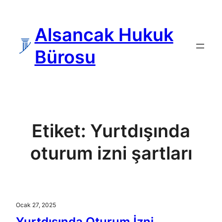
İçeriğe
geç
Alsancak Hukuk
Bürosu
Etiket:
Yurtdışında
oturum izni şartları
Ocak 27, 2025
Yurtdışında Oturum İzni