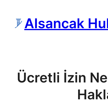
İçeriğe
geç
Alsancak Hu
Ücretli İzin 
Hakl