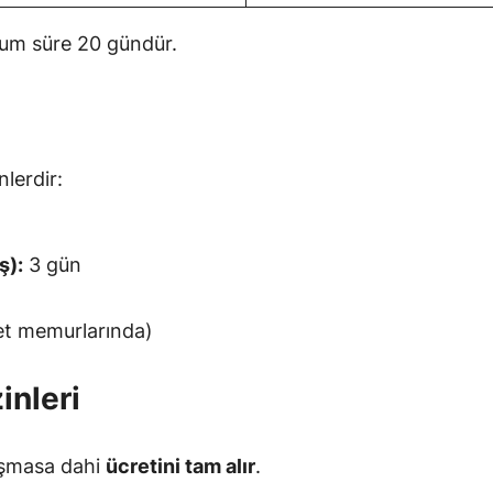
mum süre 20 gündür.
nlerdir:
ş):
3 gün
et memurlarında)
inleri
lışmasa dahi
ücretini tam alır
.