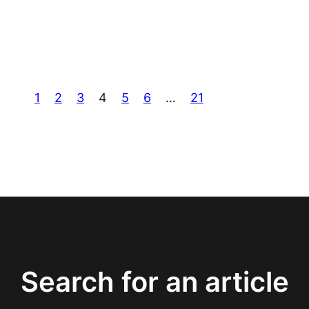
1
2
3
4
5
6
…
21
Search for an article