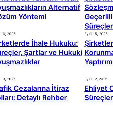
uşmazlıkların Alternatif
Sözleşme
özüm Yöntemi
Geçerlili
Süreçler
l 16, 2025
Eylül 15, 2025
rketlerde İhale Hukuku:
Şirketler
reçler, Şartlar ve Hukuki
Korunma
uşmazlıklar
Yaptırım
l 13, 2025
Eylül 12, 2025
afik Cezalarına İtiraz
Ehliyet C
lları: Detaylı Rehber
Süreçler