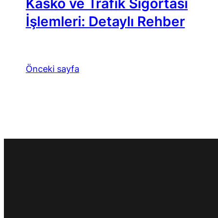
Kasko ve Trafik Sigortası
İşlemleri: Detaylı Rehber
Önceki sayfa