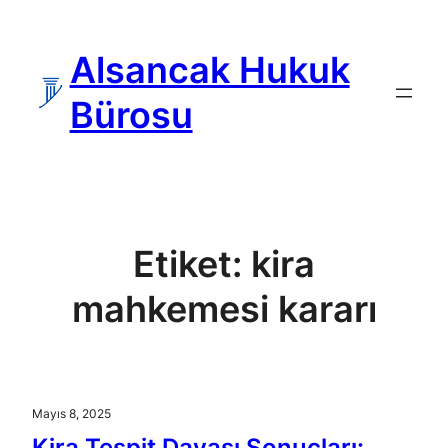
İçeriğe
geç
Alsancak Hukuk
Bürosu
Etiket:
kira
mahkemesi kararı
Mayıs 8, 2025
Kira Tespit Davası Sonuçları: