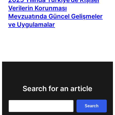
Verilerin Korunması
Mevzuatında Güncel Gelişmeler
ve Uygulamalar
Search for an article
Search
Search